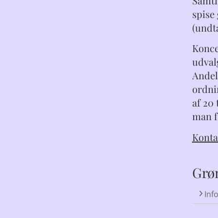
Samti
spise
(undt
Konce
udval
Andel
ordni
af 20
man f
Konta
Grø
Inf