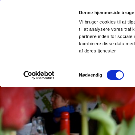
Denne hjemmeside bruger
Forside
Hvem er vi
Det sker i AiH
Vi bruger cookies til at til
til at analysere vores tra
partnere inden for sociale
kombinere disse data med a
af deres tjenester.
Samtykkevalg
Nødvendig