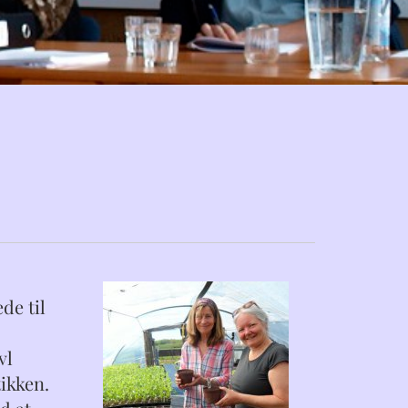
de til
vl
ikken.