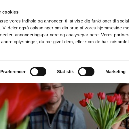
 cookies
Byggeri & miljø
Landbrug og natur
Galleri
Kont
passe vores indhold og annoncer, til at vise dig funktioner til soci
fik. Vi deler også oplysninger om din brug af vores hjemmeside m
 medier, annonceringspartnere og analysepartnere. Vores partne
ndre oplysninger, du har givet dem, eller som de har indsamlet 
Præferencer
Statistik
Marketing