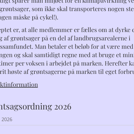
digt sparer man miljøet for en klimapåvirkning ve
 grøntsager, som ikke skal transporteres nogen st
agen måske på cykel!).
ptet er, at alle medlemmer er fælles om at dyrke 
g af grøntsager på en del af landbrugsarealerne i
ssamfundet. Man betaler et beløb for at være med 
ngen og skal samtidigt regne med at bruge et m
 timer per voksen i arbejdet på marken. Herefter k
rit høste af grøntsagerne på marken til eget forbr
ktinformation
ntsagsordning 2026
o 2026