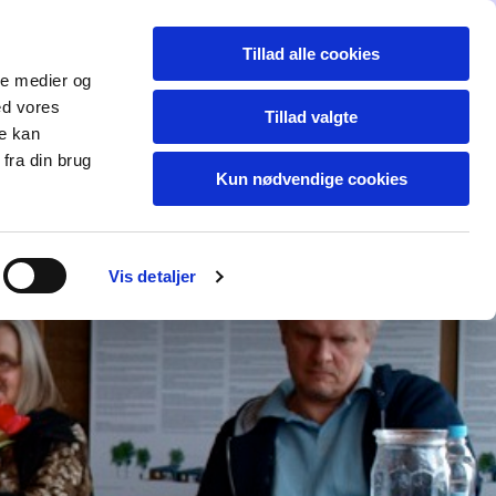
Dansk
Tillad alle cookies
akt
Mere...
ale medier og
ed vores
Tillad valgte
re kan
fra din brug
Kun nødvendige cookies
Vis detaljer