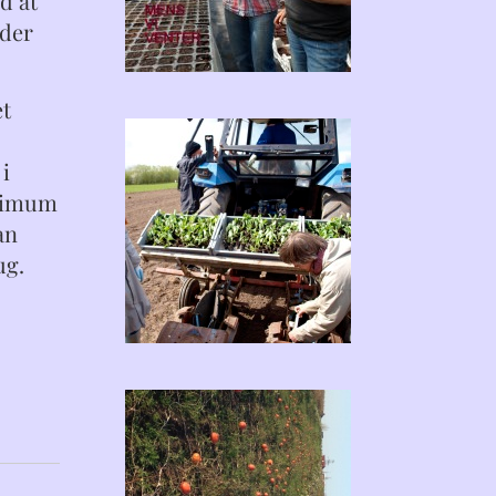
d at
eder
et
i
inimum
an
ug.