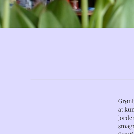
Grønt
at ku
jorde
smage