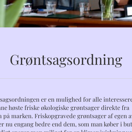
Grøntsagsordning
sagsordningen er en mulighed for alle interessere
nne høste friske økologiske grøntsager direkte fra
n på marken. Friskopgravede grøntsager af egen a
r nu engang bedre end dem, som man køber i but