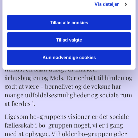
med 11 nye smukke træhuse bygget med
Vis detaljer
mange forskellige løsninger og behov, så
området i dag fremstår meget farverigt.
Tillad alle cookies
Vi er nu alle ved at falde til i vores skønne
Tillad valgte
område, der både byder på et søområde, en
bålplads, tumlebakke, pilekrat, vores lille
Kun nødvendige cookies
planteskole, portal ned til bo-gruppen og ikke
mindst en skøn udsigt til marker,
århusbugten og Mols. Der er højt til himlen og
godt at være - børnelivet og de voksne har
mange udfoldelsesmuligheder og sociale rum
at færdes i.
Ligesom bo-gruppens visioner er det sociale
fællesskab i bo-gruppen noget, vi er i gang
med at opbygge. Vi holder bo-gruppemøder