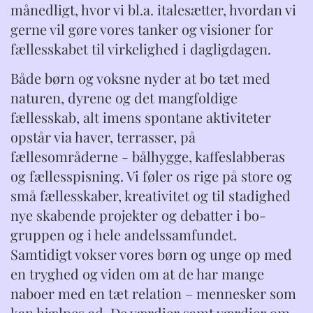
månedligt, hvor vi bl.a. italesætter, hvordan vi
gerne vil gøre vores tanker og visioner for
fællesskabet til virkelighed i dagligdagen.
Både børn og voksne nyder at bo tæt med
naturen, dyrene og det mangfoldige
fællesskab, alt imens spontane aktiviteter
opstår via haver, terrasser, på
fællesområderne - bålhygge, kaffeslabberas
og fællesspisning. Vi føler os rige på store og
små fællesskaber, kreativitet og til stadighed
nye skabende projekter og debatter i bo-
gruppen og i hele andelssamfundet.
Samtidigt vokser vores børn og unge op med
en tryghed og viden om at de har mange
naboer med en tæt relation – mennesker som
kan hjælpes ad. De værdier samt værdier om