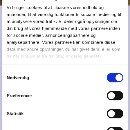
Vi bruger cookies til at tilpasse vores indhold og
annoncer, til at vise dig funktioner til sociale medier og til
at analysere vores trafik. Vi deler også oplysninger om
din brug af vores hjemmeside med vores partnere inden
Interne dokumenter
for sociale medier, annonceringspartnere og
analysepartnere. Vores partnere kan kombinere disse
Vedtægter Foreningen AiH
data med andre oplysninger, du har givet dem, eller som
de har indsamlet fra din brug af deres tjenester.
Vedtægter grundejerforeningen GAiH
Værdigrundlag 2016 -
Samtykkevalg
Nødvendig
Værdigrundlag 2007 - 2016
Værdigrundlag 1989 - 2007
Præferencer
Oversigt snerydning
Statistik
Notat om bynært landbrug i Andelssamfundet