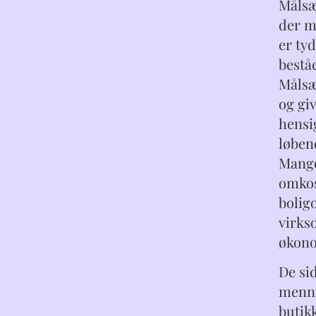
Målsæ
der m
er ty
bestå
Målsæ
og gi
hensi
løbend
Mange 
omkos
bolig
virks
økono
De sid
menne
butikk