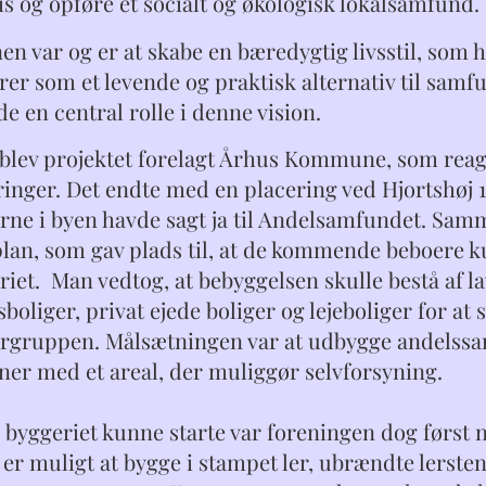
is og opføre et socialt og økologisk lokalsamfund
en var og er at skabe en bæredygtig livsstil, som h
rer som et levende og praktisk alternativ til samf
de en central rolle i denne vision.
7 blev projektet forelagt Århus Kommune, som reag
ringer. Det endte med en placering ved Hjortshøj 
rne i byen havde sagt ja til Andelsamfundet. Sa
plan, som gav plads til, at de kommende beboere k
iet. Man vedtog, at bebyggelsen skulle bestå af lav
boliger, privat ejede boliger og lejeboliger for at 
rgruppen. Målsætningen var at udbygge andelssamf
ner med et areal, der muliggør selvforsyning.
 byggeriet kunne starte var foreningen dog først n
t er muligt at bygge i stampet ler, ubrændte lerst