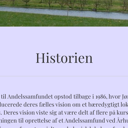
Historien
 til Andelssamfundet opstod tilbage i 1986, hvor J
ducerede deres fælles vision om et bæredygtigt lo
 Deres vision viste sig at være delt af flere på ku
ingen til oprettelse af et Andelssamfund ved Århus