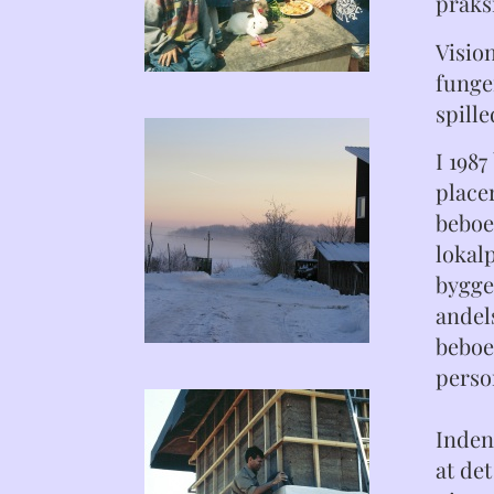
praks
Vision
funge
spille
I 198
place
beboe
lokal
bygger
andels
beboe
perso
Inden
at de