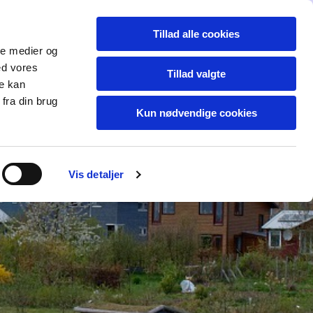
Dansk
Tillad alle cookies
akt
Mere...
ale medier og
ed vores
Tillad valgte
re kan
fra din brug
Kun nødvendige cookies
Vis detaljer