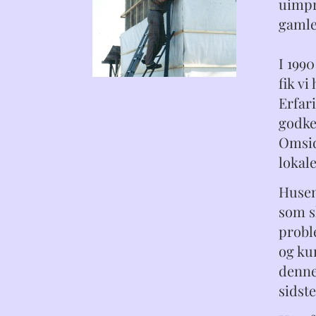
uimpr
gamle
I 199
fik v
Erfar
godke
Omsid
lokal
Husen
som s
probl
og kun
denne
sidste