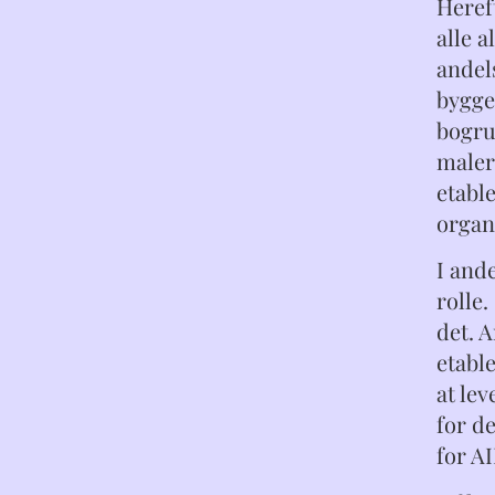
Hereft
alle 
andel
bygge
bogru
maleri
etabl
organ
I and
rolle
det. 
etabl
at lev
for d
for A