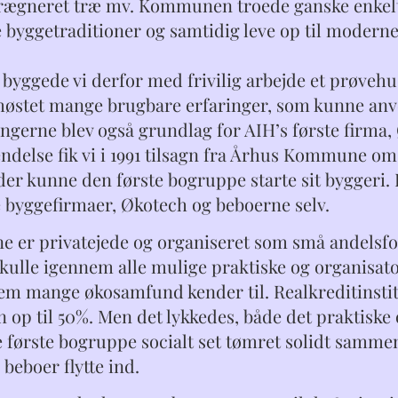
ægneret træ mv. Kommunen troede ganske enkelt 
 byggetraditioner og samtidig leve op til modern
0 byggede vi derfor med frivilig arbejde et prøveh
i høstet mange brugbare erfaringer, som kunne anv
ingerne blev også grundlag for AIH’s første firma,
ndelse fik vi i 1991 tilsagn fra Århus Kommune om 
er kunne den første bogruppe starte sit byggeri. F
e byggefirmaer, Økotech og beboerne selv.
e er privatejede og organiseret som små andelsfore
kulle igennem alle mulige praktiske og organisator
em mange økosamfund kender til. Realkreditinstitu
 op til 50%. Men det lykkedes, både det praktiske 
 første bogruppe socialt set tømret solidt sammen.
 beboer flytte ind.