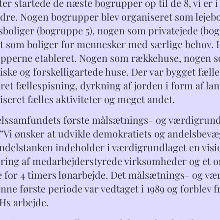
er startede de næste bogrupper op til de 8, vi er 
aldre. Nogen bogrupper blev organiseret som lejeb
sboliger (bogruppe 5), nogen som privatejede (bogr
t som boliger for mennesker med særlige behov. I 
pperne etableret. Nogen som rækkehuse, nogen s
ske og forskelligartede huse. Der var bygget fælle
eret fællespisning, dyrkning af jorden i form af l
iseret fælles aktiviteter og meget andet.
elssamfundets første målsætnings- og værdigrundl
. ”Vi ønsker at udvikle demokratiets og andelsbev
Andelstanken indeholder i værdigrundlaget en visi
ering af medarbejderstyrede virksomheder og et o
e for 4 timers lønarbejde.
Det målsætnings- og vær
enne første periode var vedtaget i 1989 og forblev
IHs arbejde.