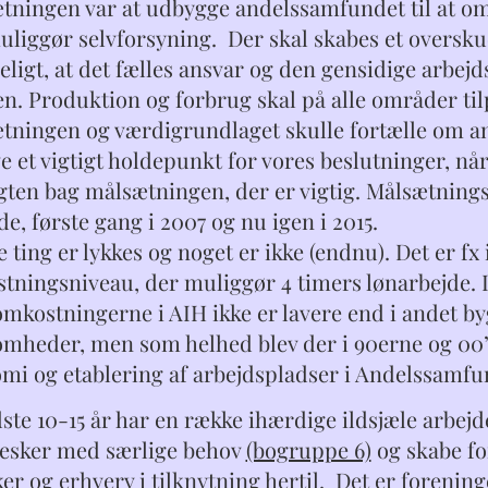
tningen var at udbygge andelssamfundet til at omf
uliggør selvforsyning. Der skal skabes et oversku
deligt, at det fælles ansvar og den gensidige arbe
en. Produktion og forbrug skal på alle områder til
tningen og værdigrundlaget skulle fortælle om a
ve et vigtigt holdepunkt for vores beslutninger, nå
gten bag målsætningen, der er vigtig. Målsætning
e, første gang i 2007 og nu igen i 2015.
ting er lykkes og noget er ikke (endnu). Det er fx 
tningsniveau, der muliggør 4 timers lønarbejde. De
omkostningerne i AIH ikke er lavere end i andet byg
omheder, men som helhed blev der i 90erne og 00’
mi og etablering af arbejdspladser i Andelssamfu
ste 10-15 år har en række ihærdige ildsjæle arbejd
sker med særlige behov
(bogruppe 6)
og skabe fo
er og erhverv i tilknytning hertil. Det er forenin