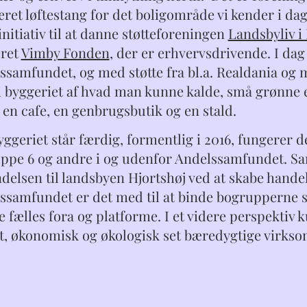
æret løftestang for det boligområde vi kender i da
initiativ til at danne støtteforeningen
Landsbyliv i
eret
Vimby Fonden
, der er erhvervsdrivende. I dag
ssamfundet, og med støtte fra bl.a. Realdania og 
i byggeriet af hvad man kunne kalde, små grønne er
, en cafe, en genbrugsbutik og en stald.
ggeriet står færdig, formentlig i 2016, fungerer d
ppe 6 og andre i og udenfor Andelssamfundet. Sam
delsen til landsbyen Hjortshøj ved at skabe handel, 
ssamfundet er det med til at binde bogrupperne 
 fælles fora og platforme. I et videre perspektiv 
lt, økonomisk og økologisk set bæredygtige virks