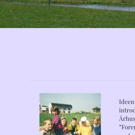
Ideen
intro
Århus.
”Foren