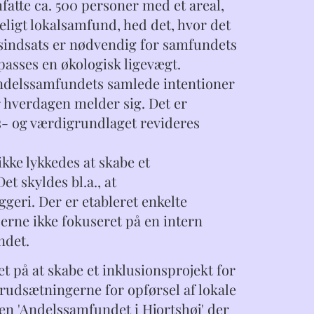
atte ca. 500 personer med et areal,
eligt lokalsamfund, hed det, hvor det
jdsindsats er nødvendig for samfundets
passes en økologisk ligevægt.
ndelssamfundets samlede intentioner
r hverdagen melder sig. Det er
s- og værdigrundlaget revideres
ikke lykkedes at skabe et
t skyldes bl.a., at
geri. Der er etableret enkelte
erne ikke fokuseret på en intern
ndet.
et på at skabe et inklusionsprojekt for
rudsætningerne for opførsel af lokale
gen 'Andelssamfundet i Hjortshøj' der