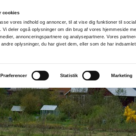
 cookies
Byggeri & miljø
Landbrug og natur
Galleri
Kont
passe vores indhold og annoncer, til at vise dig funktioner til soci
fik. Vi deler også oplysninger om din brug af vores hjemmeside m
 medier, annonceringspartnere og analysepartnere. Vores partne
ndre oplysninger, du har givet dem, eller som de har indsamlet 
Præferencer
Statistik
Marketing