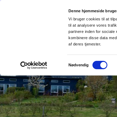
Denne hjemmeside bruger
Forside
Hvem er vi
Det sker i AiH
Vi bruger cookies til at til
til at analysere vores tra
partnere inden for sociale
kombinere disse data med a
af deres tjenester.
Samtykkevalg
Nødvendig