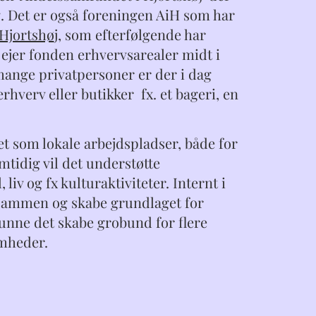
g. Det er også foreningen AiH som har
 Hjortshø
j, som efterfølgende har
 ejer fonden erhvervsarealer midt i
mange privatpersoner er der i dag
hverv eller butikker fx. et bageri, en
et som lokale arbejdspladser, både for
tidig vil det understøtte
liv og fx kulturaktiviteter. Internt i
sammen og skabe grundlaget for
kunne det skabe grobund for flere
omheder.