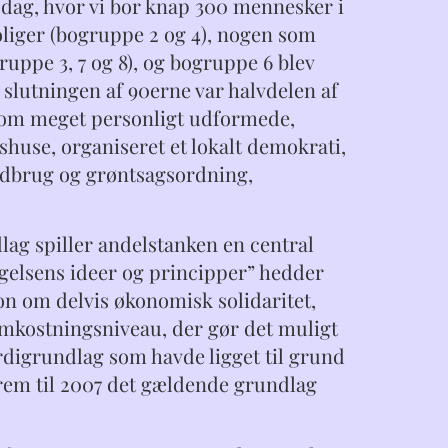
i dag, hvor vi bor knap 300 mennesker i
oliger (bogruppe 2 og 4), nogen som
uppe 3, 7 og 8), og bogruppe 6 blev
slutningen af 90erne var halvdelen af
om meget personligt udformede,
shuse, organiseret et lokalt demokrati,
andbrug og grøntsagsordning,
ag spiller andelstanken en central
ægelsens ideer og principper” hedder
on om delvis økonomisk solidaritet,
mkostningsniveau, der gør det muligt
digrundlag som havde ligget til grund
 frem til 2007 det gældende grundlag