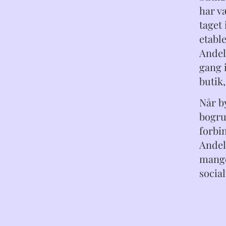
har v
taget 
etabl
Andel
gang 
butik
Når by
bogru
forbin
Andel
mange
socia