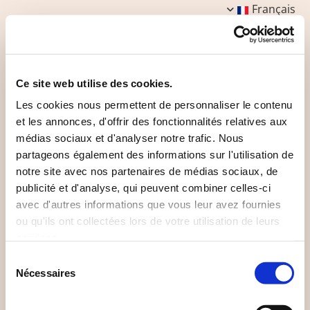
Français
Ce site web utilise des cookies.
Les cookies nous permettent de personnaliser le contenu
Sensibilisation
et les annonces, d'offrir des fonctionnalités relatives aux
médias sociaux et d'analyser notre trafic. Nous
partageons également des informations sur l'utilisation de
notre site avec nos partenaires de médias sociaux, de
publicité et d'analyse, qui peuvent combiner celles-ci
Depuis la création de l'écovillage, nous avons fait de la
avec d'autres informations que vous leur avez fournies
sensibilisation l'une de nos priorités à travers divers
ou qu'ils ont collectées lors de votre utilisation de leurs
projets touchant des âges, catégories socio-
services.
professionelles et nationalités variés.
Sélection
Nécessaires
du
consentement