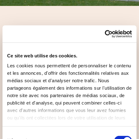
Le groupe n°6, une grande
fierté pour nous d'avoir la
possibilité d'accueillir des
Ce site web utilise des cookies.
personnes porteuses de
Les cookies nous permettent de personnaliser le contenu
handicap
et les annonces, d'offrir des fonctionnalités relatives aux
médias sociaux et d'analyser notre trafic. Nous
partageons également des informations sur l'utilisation de
notre site avec nos partenaires de médias sociaux, de
Les habitations du groupe n° 6 sont occupées par 16
publicité et d'analyse, qui peuvent combiner celles-ci
personnes porteuses de handicaps ayant emménagé à
avec d'autres informations que vous leur avez fournies
ou qu'ils ont collectées lors de votre utilisation de leurs
l'été 2012. Au centre des habitations du groupe n°6, une
services.
maison commune composée d'une cuisine, d'une salle
à manger, d'un salon et de pièces d'activité occupe un
Sélection