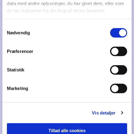
data med andre oplysninger, du har givet dem, eller som
de har indsamlet fra din brug af deres tjenester.
Samtykkevalg
Nødvendig
Rundvisning
Præferencer
Lørdage kl. 14
Statistik
30. maj
19. september
24. oktober
Marketing
TILMELDING NØDVENDIG
Vis detaljer
Tillad alle cookies