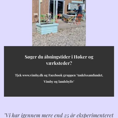
Søger du åbningstider i Høker og
værksteder?
Tjek www.vimby.dk og Facebook gruppen 'Andelssamfundet,
Vimby og landsbyliv'
"Vi har igennem mere end 25 år eksperimenteret