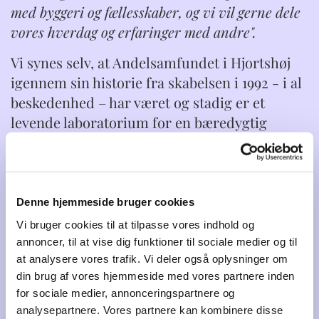
med byggeri og fællesskaber, og vi vil gerne dele
vores hverdag og erfaringer med andre".
Vi synes selv, at Andelsamfundet i Hjortshøj
igennem sin historie fra skabelsen i 1992 - i al
beskedenhed – har været og stadig er et
levende laboratorium for en bæredygtig
livsstil, og dermed én brik blandt mange til
inspiration for hele samfundet for en
bæredygtig fremtid.
Denne hjemmeside bruger cookies
Vi håber du vil få glæde af at læse med. Find
Vi bruger cookies til at tilpasse vores indhold og
det du har brug for i menuen.
annoncer, til at vise dig funktioner til sociale medier og til
at analysere vores trafik. Vi deler også oplysninger om
din brug af vores hjemmeside med vores partnere inden
for sociale medier, annonceringspartnere og
analysepartnere. Vores partnere kan kombinere disse