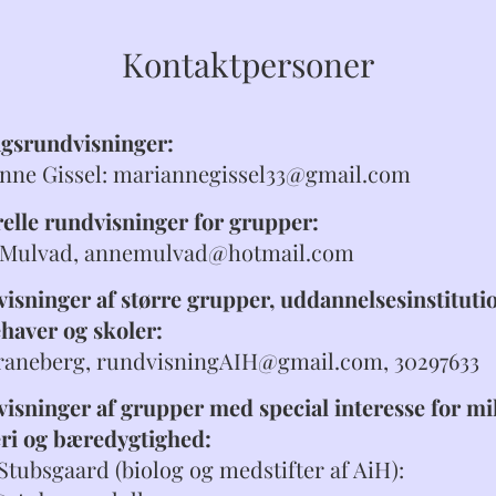
Kontaktpersoner
gsrundvisninger:
nne Gissel: mariannegissel33@gmail.com
elle rundvisninger for grupper:
 Mulvad, annemulvad@hotmail.com
isninger af større grupper, uddannelsesinstitutio
haver og skoler:
raneberg, rundvisningAIH@gmail.com
, 30297633
isninger af grupper med special interesse for mil
ri og bæredygtighed:
Stubsgaard
(biolog og medstifter af AiH)
: