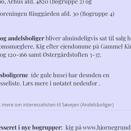
bo, Århus afd. 4820 (Bogruppe 2) og
foreningen Ringgården afd. 30 (Bogruppe 4)
 og andelsboliger
bliver almindeligvis sat til salg 
omsmæglere. Kig efter ejendomme på Gammel Kir
 og 120-166 samt Østergårdstoften 3-37.
sboligerne
(de gule huse) har desuden en
sseliste. Læs mere i notatet nedenfor .
 mere om interesselisten til Søvejen (Andelsboliger)
esseret i nye bogrupper:
kig på www.hjornegrund