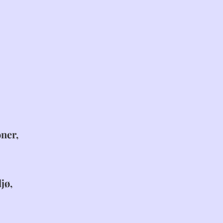
ner,
jø,