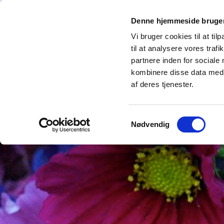
Denne hjemmeside bruger
Forside
Hvem er vi
Det sker i AiH
Vi bruger cookies til at til
til at analysere vores tra
partnere inden for sociale
kombinere disse data med a
af deres tjenester.
Samtykkevalg
Nødvendig