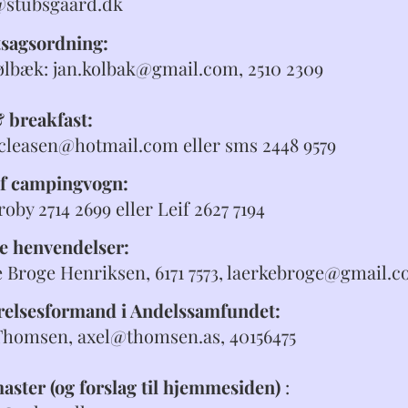
@stubsgaard.dk
sagsordning:
ølbæk: jan.kolbak@gmail.com, 2510 2309
 breakfast:
 cleasen@hotmail.com eller sms 2448 9579
af campingvogn:
oby 2714 2699 eller Leif 2627 7194
e henvendelser:
 Broge Henriksen, 6171 7573, laerkebroge@gmail.
relsesformand i Andelssamfundet:
Thomsen, axel@thomsen.as, 40156475
ster (og forslag til hjemmesiden)
: