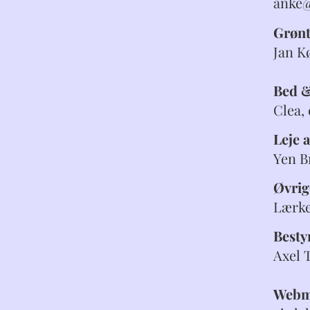
anke
Grønt
Jan K
Bed &
Clea,
Leje 
Yen Br
Øvrig
Lærke
Besty
Axel 
Webma