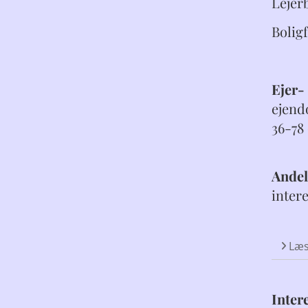
Lejer
Bolig
Ejer-
ejend
36-78
Andel
intere
Læs
Inter