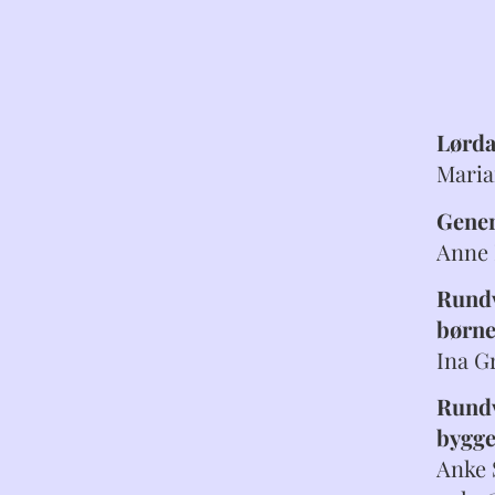
Lørda
Maria
Gener
Anne
Rundv
børne
Ina G
Rundv
bygge
Anke 