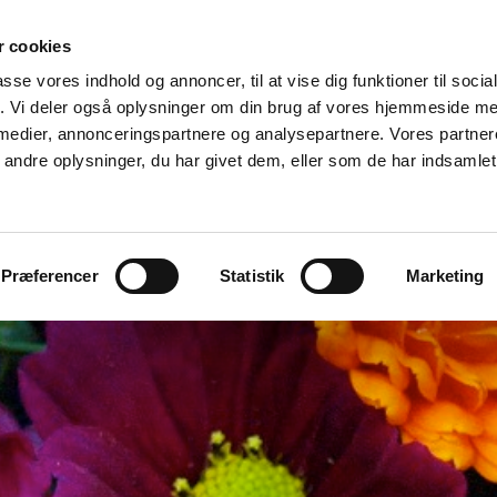
 cookies
Byggeri & miljø
Landbrug og natur
Galleri
Kont
passe vores indhold og annoncer, til at vise dig funktioner til soci
fik. Vi deler også oplysninger om din brug af vores hjemmeside m
 medier, annonceringspartnere og analysepartnere. Vores partne
ndre oplysninger, du har givet dem, eller som de har indsamlet 
Præferencer
Statistik
Marketing