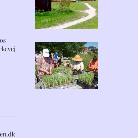
hos
kevej
en.dk