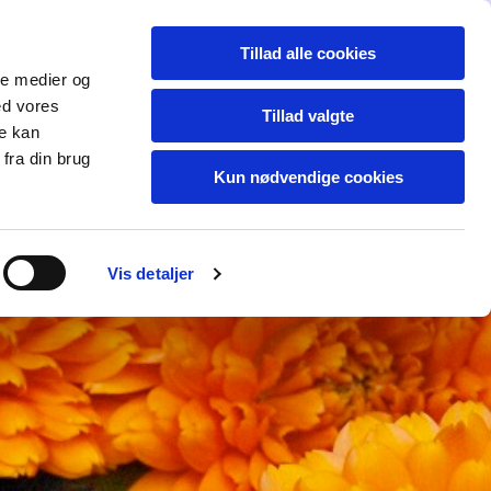
Dansk
Tillad alle cookies
akt
Mere...
ale medier og
ed vores
Tillad valgte
re kan
fra din brug
Kun nødvendige cookies
Vis detaljer