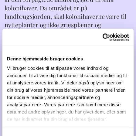
kolonihaver. Da området er på
landbrugsjorden, skal kolonihaverne være til
nytteplanter og ikke græsplæner og
prydhaver. Derudover skal al dyrkning være
økologisk, da AiH’s landbrug er økologisk. Nu,
godt 20 år senere, har kolonihaveområdet
udviklet sig til et pragtfuldt sted med ca. 20
Denne hjemmeside bruger cookies
små kolonihaver fra 25 – 250 m2. Frugttræerne
Vi bruger cookies til at tilpasse vores indhold og
er blevet store og er en fryd for øjet. Et par
annoncer, til at vise dig funktioner til sociale medier og til
små drivhuse og hønsehold er også kommet
at analysere vores trafik. Vi deler også oplysninger om
din brug af vores hjemmeside med vores partnere inden
til. Mange bær, blomster, forskellige
for sociale medier, annonceringspartnere og
grønsager, krydderurter - og masser af smukt
analysepartnere. Vores partnere kan kombinere disse
ukrudt - gør området til en farverig og
data med andre oplysninger, du har givet dem, eller som
sanselig oplevelse. Store kvaskompostbunker
de har indsamlet fra din brug af deres tjenester.
ligger og gemmer sig med gode
overvintringspladser for pindsvin, og mange
Samtykkevalg