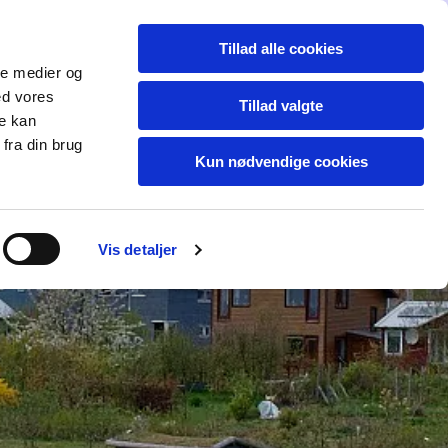
Dansk
Tillad alle cookies
akt
Mere...
ale medier og
ed vores
Tillad valgte
re kan
fra din brug
Kun nødvendige cookies
Vis detaljer