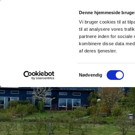
Denne hjemmeside bruger
Forside
Hvem er vi
Det sker i AiH
Vi bruger cookies til at til
til at analysere vores tra
partnere inden for sociale
kombinere disse data med a
af deres tjenester.
Samtykkevalg
Nødvendig