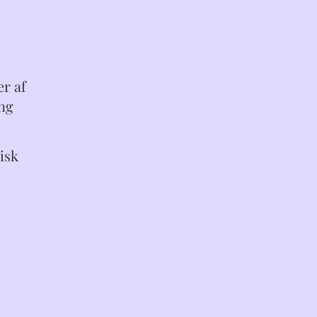
er af
ing
isk