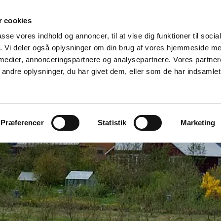
 cookies
Byggeri & miljø
Landbrug og natur
Galleri
Kont
passe vores indhold og annoncer, til at vise dig funktioner til soci
fik. Vi deler også oplysninger om din brug af vores hjemmeside m
 medier, annonceringspartnere og analysepartnere. Vores partne
ndre oplysninger, du har givet dem, eller som de har indsamlet 
Præferencer
Statistik
Marketing