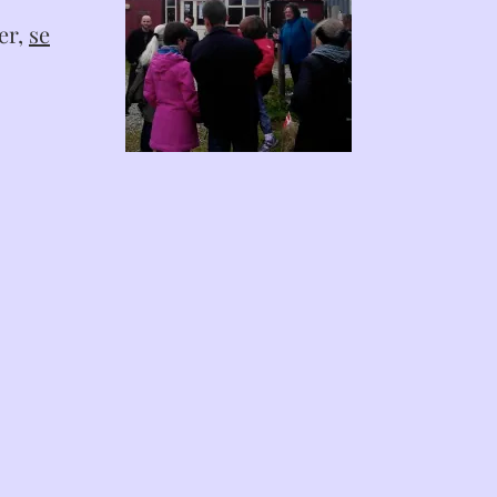
er,
se