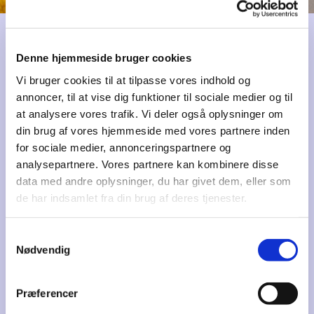
Denne hjemmeside bruger cookies
Øvrige links
Vi bruger cookies til at tilpasse vores indhold og
annoncer, til at vise dig funktioner til sociale medier og til
Landsforeningen for Økosamfund
at analysere vores trafik. Vi deler også oplysninger om
din brug af vores hjemmeside med vores partnere inden
Foreningen praktisk økologi
for sociale medier, annonceringspartnere og
analysepartnere. Vores partnere kan kombinere disse
Økologisk Landsforening
data med andre oplysninger, du har givet dem, eller som
Økologiske skolegårde
de har indsamlet fra din brug af deres tjenester.
Landsbyliv i Hjortshøj
Samtykkevalg
Nødvendig
Fonden Vimby
Landsforeningen til oplysning om
brænderøgsforurening
Præferencer