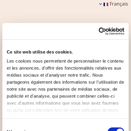
Français
Vie artistique
Ce site web utilise des cookies.
Les cookies nous permettent de personnaliser le contenu
et les annonces, d'offrir des fonctionnalités relatives aux
médias sociaux et d'analyser notre trafic. Nous
L'écovillage bénéficie d'une vie artistique riche avec de
partageons également des informations sur l'utilisation de
nombreux ateliers et des expositions régulières.
notre site avec nos partenaires de médias sociaux, de
publicité et d'analyse, qui peuvent combiner celles-ci
avec d'autres informations que vous leur avez fournies
ou qu'ils ont collectées lors de votre utilisation de leurs
services.
Sélection