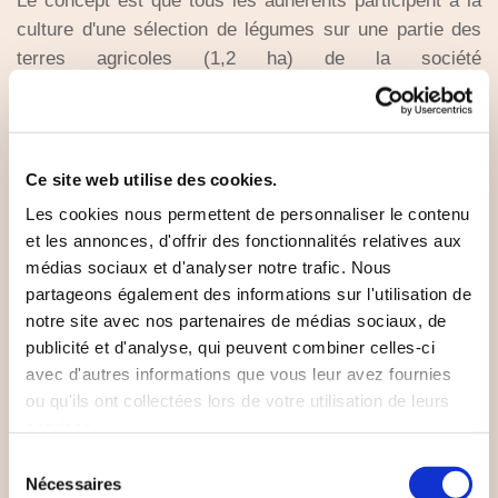
Le concept est que tous les adhérents participent à la
culture d'une sélection de légumes sur une partie des
terres agricoles (1,2 ha) de la société
coopérative. Vous payez un montant pour adhérer au
programme et vous contribuez à hauteur d'au moins 20
heures annuelles par adulte au travail sur le
terrain. Ensuite, vous pouvez récolter librement les
Ce site web utilise des cookies.
légumes sur le terrain pour votre propre consommation.
Les cookies nous permettent de personnaliser le contenu
et les annonces, d'offrir des fonctionnalités relatives aux
En 2018, ont été notamment cultivées dans le champ
médias sociaux et d'analyser notre trafic. Nous
des pommes de terre, du céleri, du panais, des racines
partageons également des informations sur l'utilisation de
de persil, de la betterave rouge, du chou frisé, du chou
notre site avec nos partenaires de médias sociaux, de
de Bruxelles, des poireaux, des carottes, des oignons,
publicité et d'analyse, qui peuvent combiner celles-ci
des haricots blancs, du fenouil, des haricots, du maïs,
avec d'autres informations que vous leur avez fournies
de la courge, de l'aneth, du chou, du bol en verre, de la
ou qu'ils ont collectées lors de votre utilisation de leurs
laitue, des fleurs...
services.
Sélection
Les inscriptions ont lieu au printemps (en 2018 : avant
Nécessaires
du