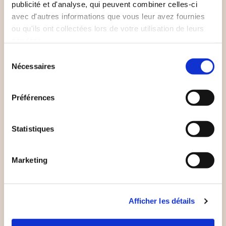
publicité et d'analyse, qui peuvent combiner celles-ci
avec d'autres informations que vous leur avez fournies
ou qu'ils ont collectées lors de votre utilisation de leurs
services.
Sélection
Nécessaires
du
consentement
Préférences
Statistiques
Photos de :
Marketing
Ann-Charlotte et de Sarah Olivia Knudsen
Pierre Lecuelle
Laura Martinet
Afficher les détails