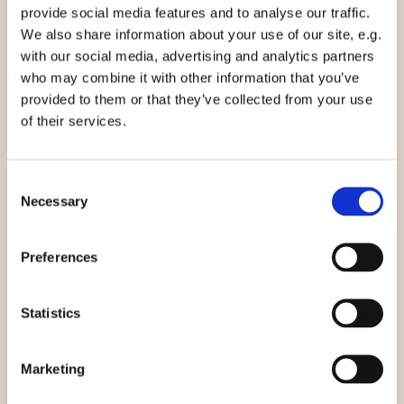
provide social media features and to analyse our traffic.
qu'est-ce qu'une agriculture biologique » ou «
We also share information about your use of our site, e.g.
comment fonctionne la démocratie dans l'écovillage ».
with our social media, advertising and analytics partners
L'écovillage collabore avec un programme regroupant
who may combine it with other information that you’ve
les trente-quatre écoles écologiques du pays et avec
provided to them or that they’ve collected from your use
l'Association des terres biologiques (Organic Land
of their services.
Association).
Consent
Necessary
Selection
Ensuite, il nous arrive régulièrement d'organiser des
cours et des visites dans le cadre de séminaires. Nous
Preferences
nous concentrons alors notamment, en fonction des
domaines des professions, sur notre agriculture,
notre approvisionnement en énergie, nos modalités de
Statistics
construction. Nous organisons également des ateliers
autour d'un feu de camp, de la vie dans le lac ou d'un
Marketing
contenu créatif.