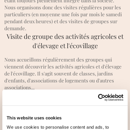
étant toujours pleinement intégré dans la société.
Nous organisons donc des visites régulières pour les
particuliers (en moyenne une fois par mois le samedi
pendant deux heures) et des visites de groupes sur
demande.
Visite de groupe des activités agricoles et
d'élevage et l'écovillage
Nous accueillons régulièrement des groupes qui
viennent découvrir les activités agricoles et d'élevage
de l'écovillage. Il s'agit souvent de classes, jardins
d'enfants, d'associations de logements ou d'autres
associations...
Ces visites de deux à trois heures qui ont parfois
vocation à se répéter plusieurs semaines de suite au
sein d'un programme, sont l'occasion pour les groupes
This website uses cookies
de découvrir différents aspects de l'écovillage, par
We use cookies to personalise content and ads, to
exemple utiliser ses sens, cuire au feu de bois, «