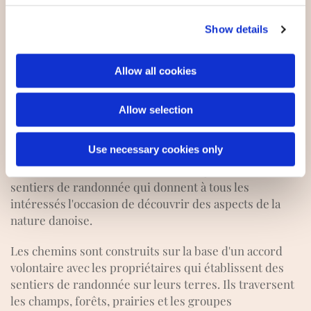
Depuis de nombreuses années, nous travaillons
également avec l’Association nationale de l'écologie et
Show details
pratiquons la «
ferme-école écologique
» avec des
programmes éducatifs pour les écoliers, les jardins
Allow all cookies
d’enfants et d’autres institutions.
Allow selection
Chemins dans l'écovillage
Use necessary cookies only
Par ailleurs, les chemins de l'écovillage sont des
sentiers de randonnée qui donnent à tous les
intéressés l'occasion de découvrir des aspects de la
nature danoise.
Les chemins sont construits sur la base d'un accord
volontaire avec les propriétaires qui établissent des
sentiers de randonnée sur leurs terres. Ils traversent
les champs, forêts, prairies et les groupes