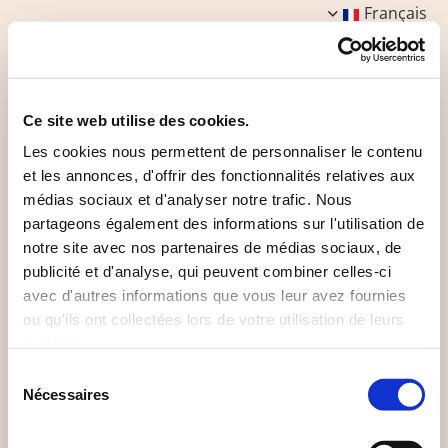
Français
Ce site web utilise des cookies.
Les cookies nous permettent de personnaliser le contenu
Workcamps
et les annonces, d'offrir des fonctionnalités relatives aux
médias sociaux et d'analyser notre trafic. Nous
partageons également des informations sur l'utilisation de
notre site avec nos partenaires de médias sociaux, de
Ces dernières années, nous avons organisé deux
publicité et d'analyse, qui peuvent combiner celles-ci
workcamps, des chantiers internationaux de dix jours
avec d'autres informations que vous leur avez fournies
pendant lesquels des jeunes du monde entier
ou qu'ils ont collectées lors de votre utilisation de leurs
viennent découvrir l'écovillage et participer à son
services.
développement.
Sélection
Nécessaires
du
consentement