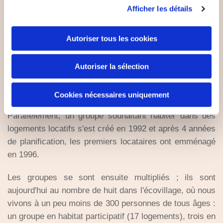
constructions ultérieures. Cette expérience a également
Afficher les détails
été à la base de la création de notre première
entreprise, Økotech. En 1991, suite au succès de cette
Autoriser tous les cookies
première réalisation nous avons acheté notre première
parcelle. Le premier groupe d'habitations pouvait enfin
commencer sa construction : les dix maisons
Autoriser la sélection
mitoyennes du groupe n°1 ont été construites par
Ø
kotech
et les résidents eux-mêmes.
Cookies nécessaires uniquement
Parallèlement, un groupe souhaitant habiter dans des
logements locatifs s'est créé en 1992 et après 4 années
de planification, les premiers locataires ont emménagé
en 1996.
Les groupes se sont ensuite multipliés ; ils sont
aujourd'hui au nombre de huit dans l'écovillage, où nous
vivons à un peu moins de 300 personnes de tous âges :
un groupe en habitat participatif (17 logements), trois en