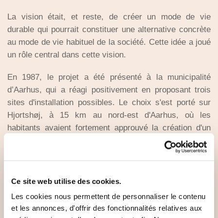
La vision était, et reste, de créer un mode de vie
durable qui pourrait constituer une alternative concrète
au mode de vie habituel de la société. Cette idée a joué
un rôle central dans cette vision.
En 1987, le projet a été présenté à la municipalité
d’Aarhus, qui a réagi positivement en proposant trois
sites d'installation possibles. Le choix s'est porté sur
Hjortshøj, à ​​15 km au nord-est d'Aarhus, où les
habitants avaient fortement approuvé la création d'un
écovillage coopératif. En collaboration avec la
municipalité, un plan local d'urbanisme a été élaboré
pour permettre aux futurs résidents d’influencer les
choix de construction : des constructions basse énergie
Ce site web utilise des cookies.
d'un à deux étages, sous différentes formes juridiques
Les cookies nous permettent de personnaliser le contenu
comme l'habitat participatif, les logements privés ou les
et les annonces, d'offrir des fonctionnalités relatives aux
logements locatifs, afin de favoriser une diversité