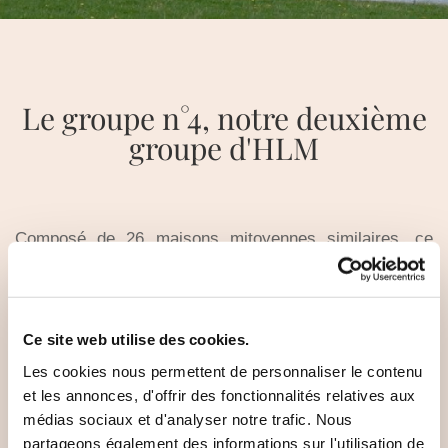
Le groupe n°4, notre deuxième
groupe d'HLM
Composé de 26 maisons mitoyennes similaires, ce
groupe d'habitations a été créé dans le cadre de la
collaboration entre l'écovillage et la société d'HLM
Ringgården. 33 adultes et 6 enfants et jeunes y
Ce site web utilise des cookies.
habitent. Conçues avec une stucture en bois bleu
foncé, elles furent prêtes pour l'emménagement en
Les cookies nous permettent de personnaliser le contenu
février 2002. Comme dans le groupe n°2, l'autre groupe
et les annonces, d'offrir des fonctionnalités relatives aux
médias sociaux et d'analyser notre trafic. Nous
de HLM de l'écovillage, la durabilité des matériaux a été
partageons également des informations sur l'utilisation de
prise en compte lors de la construction : isolation en lin,