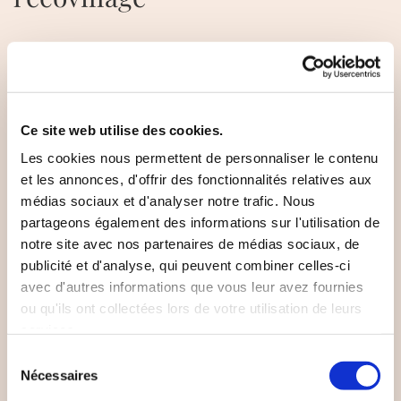
En plus de tous les événements publics qui nous
permettent de sensibiliser et de ne pas nous
marginaliser, nous avons de nombreuses traditions
culturelles pour les résidents de l'écovillage dont la
Ce site web utilise des cookies.
participation est optionnelle.
Les cookies nous permettent de personnaliser le contenu
et les annonces, d'offrir des fonctionnalités relatives aux
médias sociaux et d'analyser notre trafic. Nous
Nos repas hebdomadaires communs
partageons également des informations sur l'utilisation de
notre site avec nos partenaires de médias sociaux, de
Tradition dans l'écovillage, chaque groupe
publicité et d'analyse, qui peuvent combiner celles-ci
d'habitations organise une à trois fois par semaine des
avec d'autres informations que vous leur avez fournies
repas communs.
ou qu'ils ont collectées lors de votre utilisation de leurs
services.
Par exemple, les groupes 1 et 2 qui partagent une
Sélection
maison commune, dînent en commun trois fois par
Nécessaires
du
semaine. Qui veut en bénéficier doit participer, soit en
consentement