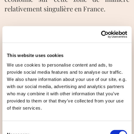
relativement singulière en France.
En septembre 2017, un nouveau pôle a été
inauguré par l'Institut d'Etudes Politiques
de Rennes sur le campus de Caen à propos
This website uses cookies
de l'Europe du Nord avec une offre
We use cookies to personalise content and ads, to
pédagogique relativement singulière en
provide social media features and to analyse our traffic.
France en histoire, géographie,
We also share information about your use of our site, e.g.
géopolitique, sciences politiques et
with our social media, advertising and analytics partners
who may combine it with other information that you’ve
économie.
provided to them or that they’ve collected from your use
of their services.
Outre l'apport académique, ce pôle cherche, par une
étude critique et concrète de projets et territoires
innovants, à accroître les références internationales,
Consent
l’inventivité et l’intégration de ses étudiants.