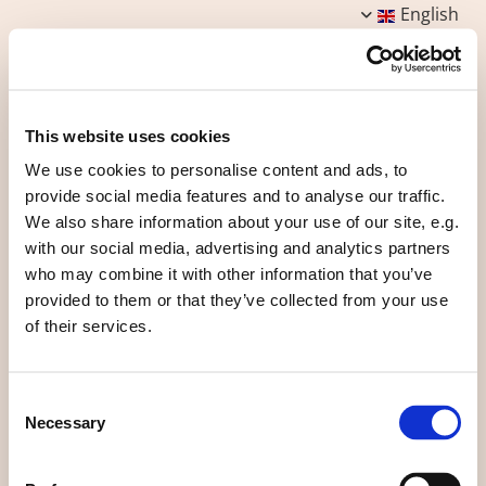
English
This website uses cookies
We use cookies to personalise content and ads, to
provide social media features and to analyse our traffic.
Les habitations du groupe n° 6 sont occupées par 16
We also share information about your use of our site, e.g.
personnes porteuses de handicaps ayant emménagé à
with our social media, advertising and analytics partners
l'été 2012. Au sein du groupe, la maison commune,
who may combine it with other information that you’ve
composée d'une cuisine, d'une salle à manger et d'un
provided to them or that they’ve collected from your use
salon, occupe encore plus que dans les autres groupes,
of their services.
un rôle majeur pour la vie sociale des habitants étant
donné que les membres y dînent quotidiennement.
Consent
Projet de longue haleine, la création de ce groupe est
Necessary
Selection
l'un des symboles des efforts réalisés par l'écovillage
en faveur de l'inclusion.